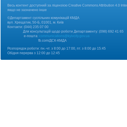
Весь контент доступний за ліцензією Creative Commons Attribution 4.0 Inter
якщо не зазначено інше
©Департамент суспільних комунікацій КМДА
вул. Хрещатик, 50-Б, 01001, м. Київ
Контакт
и:
(044) 235 07 00
Для консультацій щодо роботи Департаменту: (098) 692 41 65
е-пошта:
communications@kyivcity.gov.ua
fb.com/ДCК-КМДА
Розпорядок роботи: пн.-чт. з 8:00 до 17:00, пт. з 8:00 до 15:45
Обідня перерва з 12:00 до 12:45