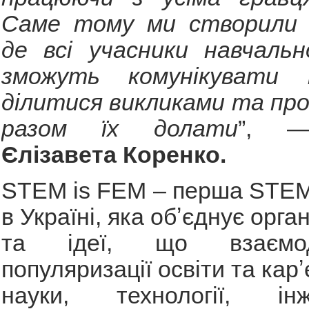
Саме тому ми створили 
де всі учасники навчальн
зможуть комунікувати 
ділитися викликами та пр
разом їх долати
”,
Єлізавета Коренко.
STEM is FEM – перша STEM
в Україні, яка обʼєднує орга
та ідеї, що взаємо
популяризації освіти та карʼ
науки, технології, ін