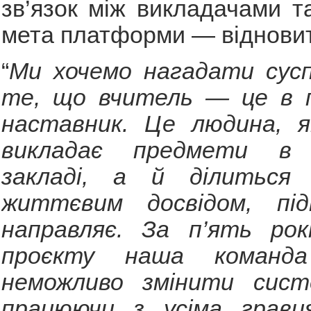
зв’язок між викладачами т
мета платформи — відновит
“
Ми хочемо нагадати сусп
те, що вчитель — це в 
наставник. Це людина, 
викладає предмети в 
закладі, а й ділиться
життєвим досвідом, пі
направляє. За п’ять рокі
проєкту наша команда 
неможливо змінити сист
працюючи з усіма гравц