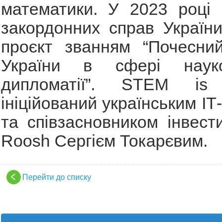
математики. У 2023 році 
закордонних справ Україн
проєкт званням “Почесни
України в сфері науков
дипломатії”. STEM i
ініційований українським І
та співзасновником інвести
Roosh Сергієм Токарєвим.
Перейти до списку