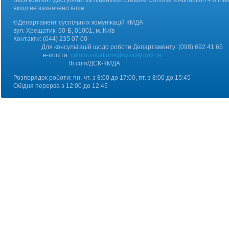
Весь контент доступний за ліцензією Creative Commons Attribution 4.0 Inter
якщо не зазначено інше
©Департамент суспільних комунікацій КМДА
вул. Хрещатик, 50-Б, 01001, м. Київ
Контакт
и:
(044) 235 07 00
Для консультацій щодо роботи Департаменту: (098) 692 41 65
е-пошта:
communications@kyivcity.gov.ua
fb.com/ДCК-КМДА
Розпорядок роботи: пн.-чт. з 8:00 до 17:00, пт. з 8:00 до 15:45
Обідня перерва з 12:00 до 12:45