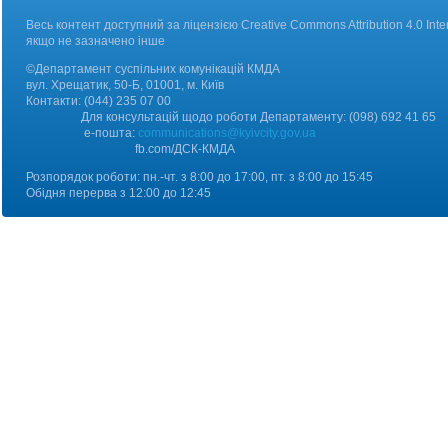
Весь контент доступний за ліцензією Creative Commons Attribution 4.0 Inter
якщо не зазначено інше
©Департамент суспільних комунікацій КМДА
вул. Хрещатик, 50-Б, 01001, м. Київ
Контакт
и:
(044) 235 07 00
Для консультацій щодо роботи Департаменту: (098) 692 41 65
е-пошта:
communications@kyivcity.gov.ua
fb.com/ДCК-КМДА
Розпорядок роботи: пн.-чт. з 8:00 до 17:00, пт. з 8:00 до 15:45
Обідня перерва з 12:00 до 12:45