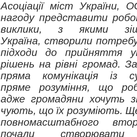
Асоціації міст України, 
нагоду представити робот
виклики, з якими зіш
Україна, створили потребу
підходи до прийняття уп
рішень на рівні громад. З
пряма комунікація із су
пряме розуміння, що ро
адже громадяни хочуть з
чують, що їх розуміють. Щ
повномасштабного вто
почали створювати