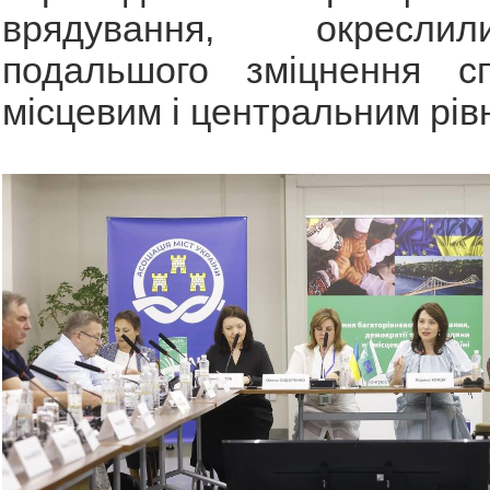
врядування, окресл
подальшого зміцнення сп
місцевим і центральним рів