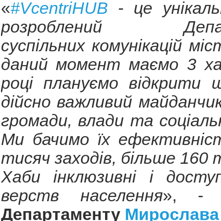
«
#VcentriHUB
- це унікаль
розроблений Депар
суспільних комунікацій міс
даний момент маємо 3 ха
році плануємо відкрити щ
дійсно важливий майданчик
громади, влади та соціальн
Ми бачимо їх ефективніст
тисяч заходів, більше 160 
Хаби інклюзивні і доступ
верств населення
», 
Департаменту
Мирослава