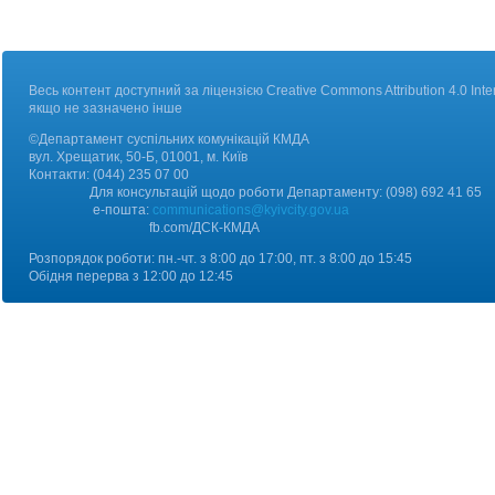
Весь контент доступний за ліцензією Creative Commons Attribution 4.0 Inter
якщо не зазначено інше
©Департамент суспільних комунікацій КМДА
вул. Хрещатик, 50-Б, 01001, м. Київ
Контакт
и:
(044) 235 07 00
Для консультацій щодо роботи Департаменту: (098) 692 41 65
е-пошта:
communications@kyivcity.gov.ua
fb.com/ДCК-КМДА
Розпорядок роботи: пн.-чт. з 8:00 до 17:00, пт. з 8:00 до 15:45
Обідня перерва з 12:00 до 12:45