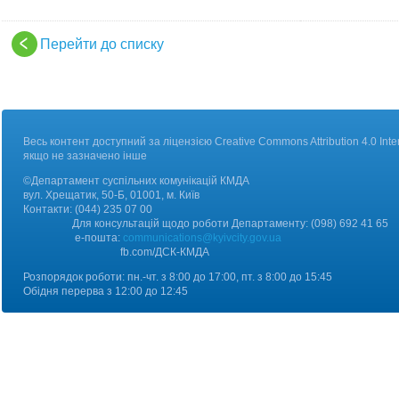
Перейти до списку
Весь контент доступний за ліцензією Creative Commons Attribution 4.0 Inter
якщо не зазначено інше
©Департамент суспільних комунікацій КМДА
вул. Хрещатик, 50-Б, 01001, м. Київ
Контакт
и:
(044) 235 07 00
Для консультацій щодо роботи Департаменту: (098) 692 41 65
е-пошта:
communications@kyivcity.gov.ua
fb.com/ДCК-КМДА
Розпорядок роботи: пн.-чт. з 8:00 до 17:00, пт. з 8:00 до 15:45
Обідня перерва з 12:00 до 12:45