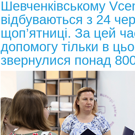
Шевченківському Vce
відбуваються з 24 че
щоп’ятниці. За цей ча
допомогу тільки в цьо
звернулися понад 800 