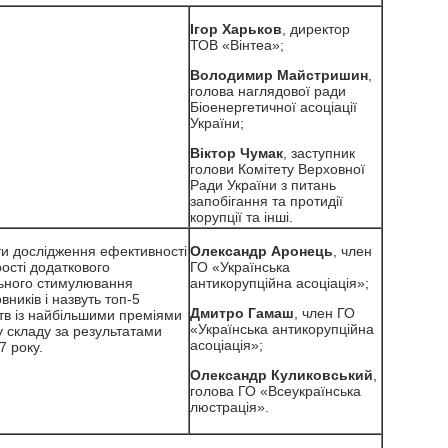
Ігор Харьков
, директор
ТОВ «Вінтеа»;
Володимир Майстришин
,
голова наглядової ради
Біоенергетичної асоціації
України;
Віктор Чумак
, заступник
голови Комітету Верховної
Ради України з питань
запобігання та протидії
корупції та інші.
ти дослідження ефективності
Олександр Аронець
, член
ості додаткового
ГО «Українська
ьного стимулювання
антикорупційна асоціація»;
ників і назвуть топ-5
Дмитро Гамаш
, член ГО
ств із найбільшими преміями
«Українська антикорупційна
у складу за результатами
асоціація»;
7 року.
Олександр Куликовський
,
голова ГО «Всеукраїнська
люстрація».