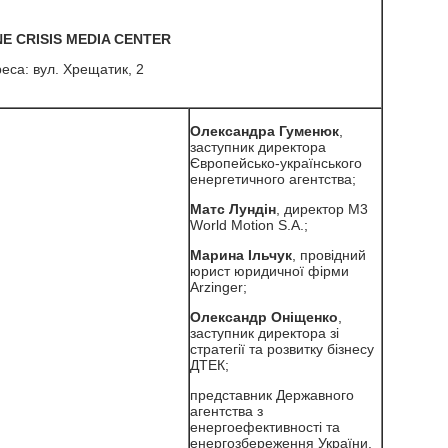
E CRISIS MEDIA CENTER
еса: вул. Хрещатик, 2
Олександра Гуменюк
,
заступник директора
Європейсько-українського
енергетичного агентства;
Матс Лундін
, директор M3
World Motion S.A.;
Марина Ільчук
, провідний
юрист юридичної фірми
Arzinger;
Олександр Оніщенко
,
заступник директора зі
стратегії та розвитку бізнесу
ДТЕК;
представник Державного
агентства з
енергоефективності та
енергозбереження України.