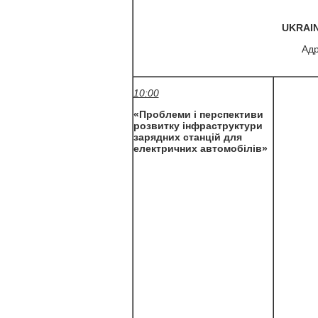
UKRAIN
Адр
10:00
«Проблеми і перспективи
розвитку інфраструктури
зарядних станцій для
електричних автомобілів»