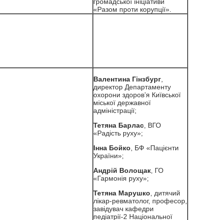
громадської ініціативи
«Разом проти корупції».
Валентина Гінзбург
,
директор Департаменту
охорони здоров’я Київської
міської державної
адміністрації;
Тетяна Барлас
, ВГО
«Радість руху»;
Інна Бойко
, БФ «Пацієнти
України»;
Андрій Волощак
, ГО
«Гармонія руху»;
Тетяна Марушко
, дитячий
лікар-ревматолог, професор,
завідувач кафедри
педіатрії-2 Національної