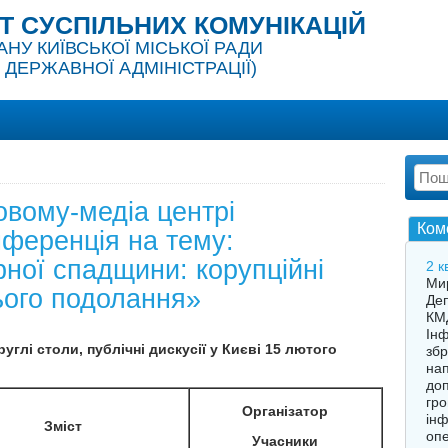
 СУСПІЛЬНИХ КОМУНІКАЦІЙ
У КИЇВСЬКОЇ МІСЬКОЇ РАДИ
 ДЕРЖАВНОЇ АДМІНІСТРАЦІЇ)
овому-медіа центрі
Ком
нференція на тему:
ної спадщини: корупційні
2 к
Мир
ього подолання»
Деп
КМД
Інф
углі столи, публічні дискусії у Києві 15 лютого
збр
нап
доп
гро
Організатор
інф
Зміст
опе
Учасники