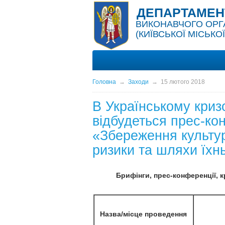
ДЕПАРТАМЕНТ
ВИКОНАВЧОГО ОРГАН
(КИЇВСЬКОЇ МІСЬКОЇ
Головна
→
Заходи
→
15 лютого 2018
В Українському криз
відбудеться прес-ко
«Збереження культур
ризики та шляхи їхн
Брифінги, прес-конференції, кр
Назва/місце проведення