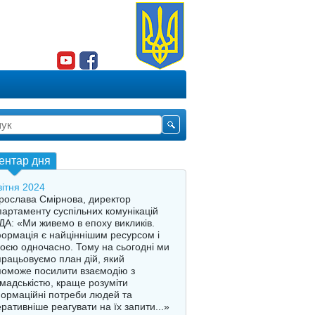
ентар дня
вітня 2024
ослава Смірнова, директор
артаменту суспільних комунікацій
А: «Ми живемо в епоху викликів.
ормація є найціннішим ресурсом і
оєю одночасно. Тому на сьогодні ми
рацьовуємо план дій, який
оможе посилити взаємодію з
мадськістю, краще розуміти
ормаційні потреби людей та
ративніше реагувати на їх запити...»