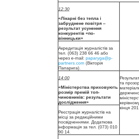
12:30
«Лікарні без тепла і
забруднене повітря ‒
результат усунення
конкурентів «по-
вінницьки»
Акредитація журналістів за
тел. (063) 238 66 46 або
через e-mail:
paparyga@p-
partners.com
(Вікторія
Папарига).
14:00
Результа
та прозор
«Міністерства приховують
матеріал
розмір премій топ-
держчинов
чиновників: результати
міністер
дослідження»
керівном
кінця 201
Реєстрація журналістів на
місці за редакційними
посвідченнями. Додаткова
інформація за тел. (073) 010
90 14.