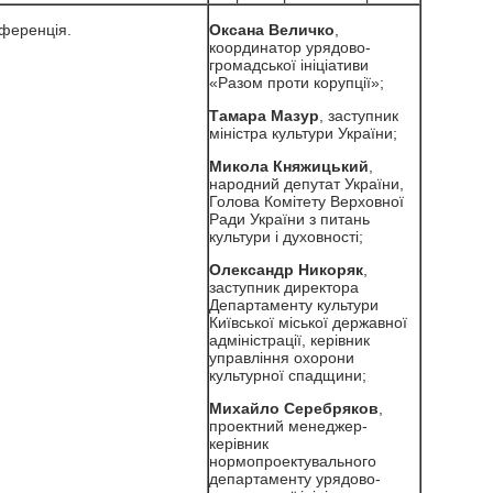
ференція.
Оксана Величко
,
координатор урядово-
громадської ініціативи
«Разом проти корупції»;
Тамара Мазур
, заступник
міністра культури України;
Микола Княжицький
,
народний депутат України,
Голова Комітету Верховної
Ради України з питань
культури і духовності;
Олександр Никоряк
,
заступник директора
Департаменту культури
Київської міської державної
адміністрації, керівник
управління охорони
культурної спадщини;
Михайло Серебряков
,
проектний менеджер-
керівник
нормопроектувального
департаменту урядово-