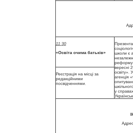
Адр
11:30
Презентац
соціолог
«Освіта очима батьків»
школи є а
незалежн
реформув
вересні 
освіту». 
Реєстрація на місці за
агенція 
редакційними
опитуванн
посвідченнями.
шкільного
у справах
Українськ
І
Адрес