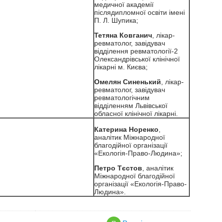
медичної академії
післядипломної освіти імені
П. Л. Шупика;
Тетяна Ковганич
, лікар-
ревматолог, завідувач
відділення ревматології-2
Олександрівської клінічної
лікарні м. Києва;
Омелян Синенький
, лікар-
ревматолог, завідувач
ревматологічним
відділенням Львівської
обласної клінічної лікарні.
Катерина Норенко
,
аналітик Міжнародної
благодійної організації
«Екологія-Право-Людина»;
Петро Тєстов
, аналітик
Міжнародної благодійної
організації «Екологія-Право-
Людина».