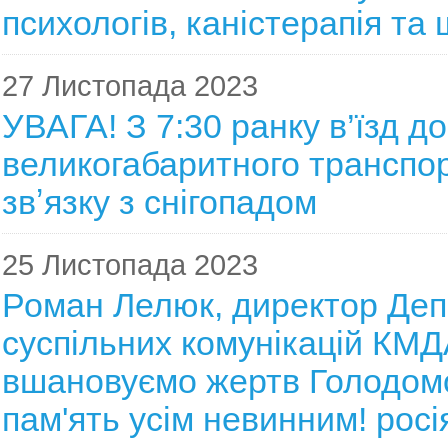
психологів, каністерапія т
27 Листопада 2023
УВАГА! З 7:30 ранку в’їзд д
великогабаритного транспор
звʼязку з снігопадом
25 Листопада 2023
Роман Лелюк, директор Де
суспільних комунікацій КМД
вшановуємо жертв Голодомо
пам'ять усім невинним! росі