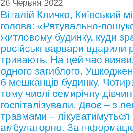
26 Червня 2022
Віталій Кличко, Київський м
голова: «Рятувально-пошуко
житловому будинку, куди зр
російські варвари вдарили 
тривають. На цей час вияви
одного загиблого. Ушкодже
6 мешканців будинку. Чотирь
тому числі семирічну дівчин
госпіталізували. Двоє – з л
травмами – лікуватимуться
амбулаторно. За інформаціє