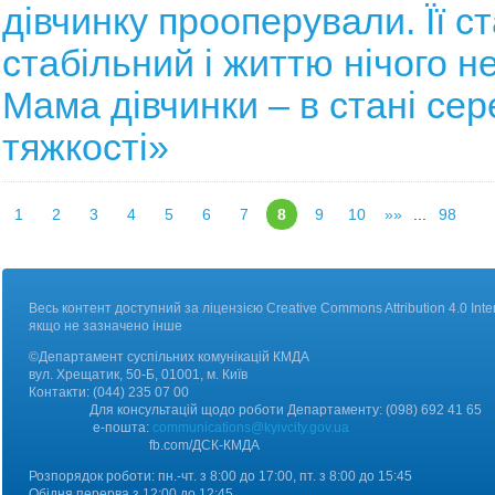
дівчинку прооперували. Її с
стабільний і життю нічого н
Мама дівчинки – в стані сер
тяжкості»
1
2
3
4
5
6
7
8
9
10
»»
...
98
Весь контент доступний за ліцензією Creative Commons Attribution 4.0 Inter
якщо не зазначено інше
©Департамент суспільних комунікацій КМДА
вул. Хрещатик, 50-Б, 01001, м. Київ
Контакт
и:
(044) 235 07 00
Для консультацій щодо роботи Департаменту: (098) 692 41 65
е-пошта:
communications@kyivcity.gov.ua
fb.com/ДCК-КМДА
Розпорядок роботи: пн.-чт. з 8:00 до 17:00, пт. з 8:00 до 15:45
Обідня перерва з 12:00 до 12:45