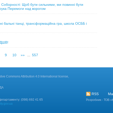
ем Соборності: Щоб бути сильними, ми повинні бути
орука Перемоги над ворогом
ані бальні танці, трансформаційна гра, школа ОСББ і
 ДШВ!
9
10
»»
...
557
ve Commons Attribution 4.0 International license,
МДА
RSS
Ма
епартаменту: (098) 692 41 65
Розробник - ТОВ «
ty.gov.ua