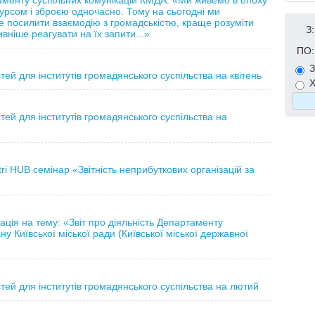
менту суспільних комунікацій КМДА: «Ми живемо в епоху
урсом і зброєю одночасно. Тому на сьогодні ми
 посилити взаємодію з громадськістю, краще розуміти
З:
ніше реагувати на їх запити...»
ПО:
З
ей для інститутів громадянського суспільства на квітень
Х
ей для інститутів громадянського суспільства на
ri HUB семінар «Звітність неприбуткових організацій за
ація на тему: «Звіт про діяльність Департаменту
ну Київської міської ради (Київської міської державної
ей для інститутів громадянського суспільства на лютий