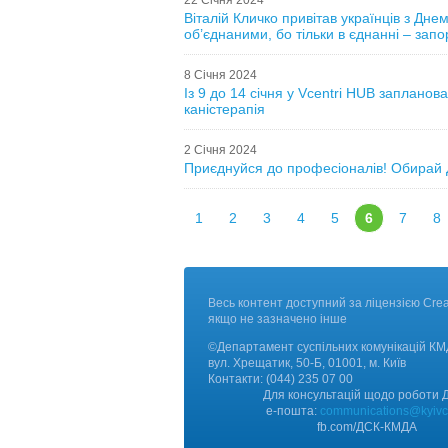
22 Січня 2024
Віталій Кличко привітав українців з Дн
об’єднаними, бо тільки в єднанні – зап
8 Січня 2024
Із 9 до 14 січня у Vcentri HUB запланов
каністерапія
2 Січня 2024
Приєднуйся до професіоналів! Обирай
1
2
3
4
5
6
7
8
Весь контент доступний за ліцензією Creati
якщо не зазначено інше
©Департамент суспільних комунікацій К
вул. Хрещатик, 50-Б, 01001, м. Київ
Контакт
и:
(044) 235 07 00
Для консультацій щодо роботи Д
е-пошта:
communications@kyivci
fb.com/ДCК-КМДА