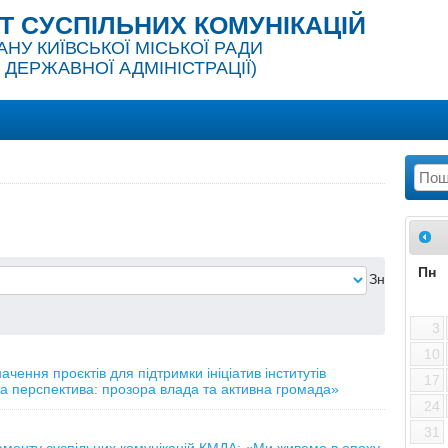
 СУСПІЛЬНИХ КОМУНІКАЦІЙ
У КИЇВСЬКОЇ МІСЬКОЇ РАДИ
 ДЕРЖАВНОЇ АДМІНІСТРАЦІЇ)
Пн
Знайдено:
3
10
чення проєктів для підтримки ініціатив інститутів
17
а перспектива: прозора влада та активна громада»
24
31