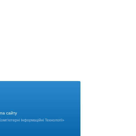
па сайту
Комп'ютерні Інформаційні Технології
»