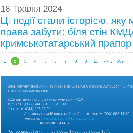
18 Травня 2024
Ці події стали історією, яку
права забути: біля стін КМД
кримськотатарський прапор
1
2
3
4
5
6
7
8
9
10
»»
...
557
Весь контент доступний за ліцензією Creative Commons Attribution 4.0 Inter
якщо не зазначено інше
©Департамент суспільних комунікацій КМДА
вул. Хрещатик, 50-Б, 01001, м. Київ
Контакт
и:
(044) 235 07 00
Для консультацій щодо роботи Департаменту: (098) 692 41 65
е-пошта:
communications@kyivcity.gov.ua
fb.com/ДCК-КМДА
Розпорядок роботи: пн.-чт. з 8:00 до 17:00, пт. з 8:00 до 15:45